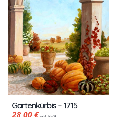
Gartenkürbis – 1715
28,00
€
exkl. MwSt.