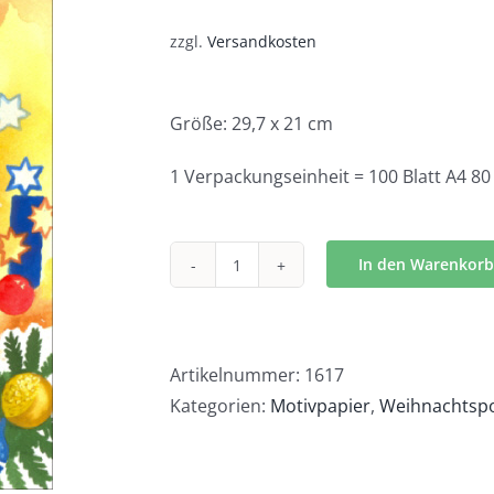
zzgl.
Versandkosten
Größe: 29,7 x 21 cm
1 Verpackungseinheit = 100 Blatt A4 80
In den Warenkorb
Heilig
Abend
-
1617
Artikelnummer:
1617
Menge
Kategorien:
Motivpapier
,
Weihnachtsp