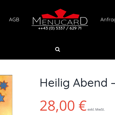
AGB
Anfra
Heilig Abend –
28,00
€
exkl. MwSt.