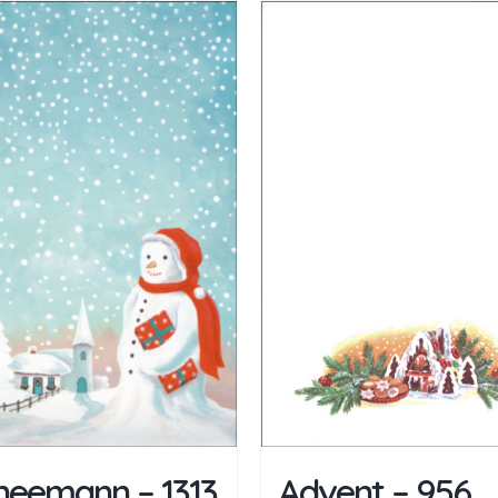
neemann – 1313
Advent – 956