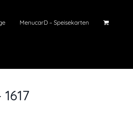
ge
MenucarD – Speisekarten
 1617