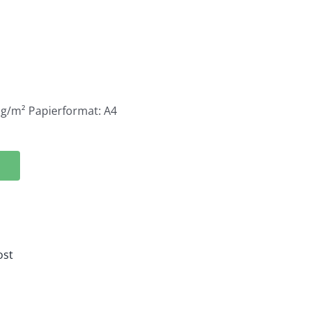
 g/m² Papierformat: A4
ost