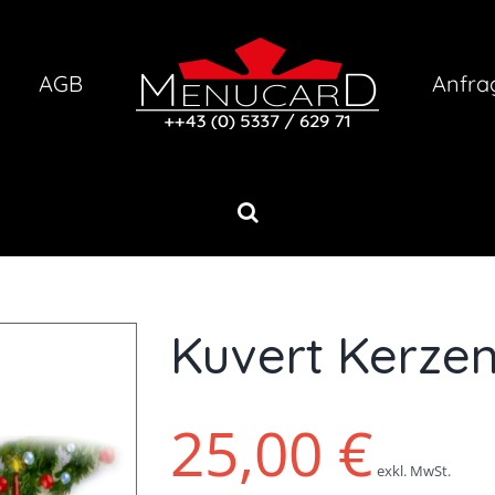
AGB
Anfra
Kuvert Kerzen
25,00
€
exkl. MwSt.