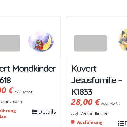
ert Mondkinder
Kuvert
618
Jesusfamilie –
00
€
K1833
exkl. MwSt.
28,00
€
rsandkosten
exkl. MwSt.
führung
Details
zzgl.
Versandkosten
len
Ausführung