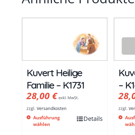
Kuvert Heilige
Kuv
Familie – K1731
– K1
28,00
€
28,
exkl. MwSt.
zzgl.
Versandkosten
zzgl.
Ve
Ausführung
Details
Aus
wählen
wäh