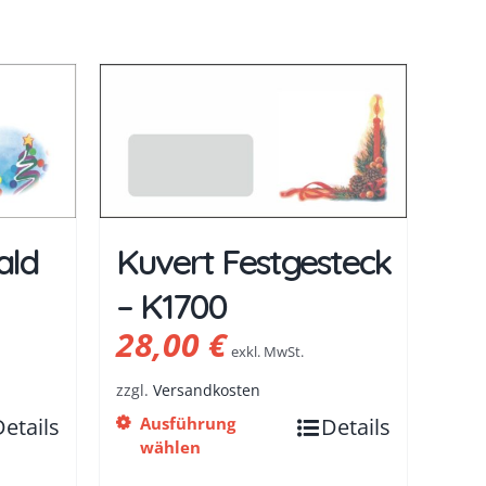
ald
Kuvert Festgesteck
– K1700
28,00
€
exkl. MwSt.
zzgl.
Versandkosten
Details
Ausführung
Details
wählen