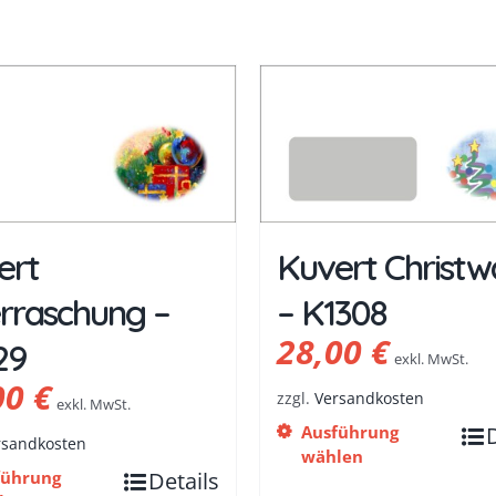
ert
Kuvert Christw
rraschung –
– K1308
28,00
€
29
exkl. MwSt.
00
€
zzgl.
Versandkosten
exkl. MwSt.
Ausführung
rsandkosten
wählen
führung
Details