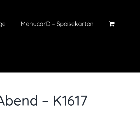
ge
MenucarD – Speisekarten
 Abend – K1617