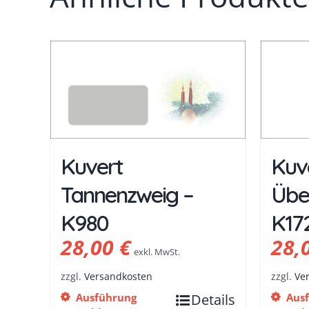
Kuvert
Kuv
Tannenzweig –
Übe
K980
K17
28,00
€
28,
exkl. MwSt.
zzgl.
Versandkosten
zzgl.
Ve
Ausführung
Details
Aus