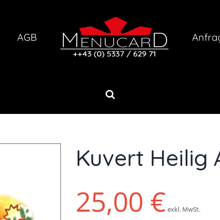
AGB
Anfra
Kuvert Heilig
25,00
€
exkl. MwSt.